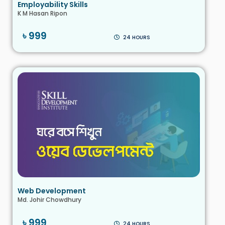
Employability Skills
K M Hasan Ripon
৳ 999
24 HOURS
Web Development
Md. Johir Chowdhury
৳ 999
24 HOURS