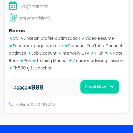
২৪ ঘন্টা সময় লাগবে
কোর্স শেষে সার্টিফিকেট
Bonus
★
CV
★
LinkedIn profile optimization
★
Video Resume
★
Facebook page optimize
★
Personal YouTube Channel
optimize
★
Job Account
★
Interview Q/A
★
T-Shirt
★
Note
Book
★
Pen
★
Training Manual
★
2 career advising session
★
Tk.500 gift voucher
৳999
Enroll Now
৳10000
Hotline: 01713493246