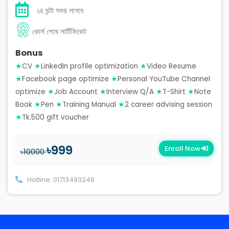
২৪ ঘন্টা সময় লাগবে
কোর্স শেষে সার্টিফিকেট
Bonus
★
CV
★
LinkedIn profile optimization
★
Video Resume
★
Facebook page optimize
★
Personal YouTube Channel
optimize
★
Job Account
★
Interview Q/A
★
T-Shirt
★
Note
Book
★
Pen
★
Training Manual
★
2 career advising session
★
Tk.500 gift voucher
৳999
Enroll Now
৳10000
Hotline: 01713493246