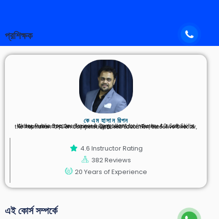
প্রশিক্ষক
কে এম হাসান রিপন
Writer, Public Speaker, Trainer & Consultant for Industry 4.0, Soft Skills, Entrepreneurship Development,
Certified Master Trainer & Assessor of the Australian TAFE on Competency Based Education,
Executive Director, BSDI
4.6 Instructor Rating
382 Reviews
20 Years of Experience
এই কোর্স সম্পর্কে