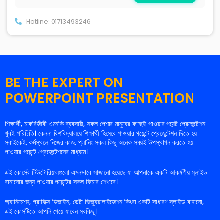
Hotline: 01713493246
BE THE EXPERT ON
POWERPOINT PRESENTATION
শিক্ষার্থী, চাকরিজীবী এমনকি ব্যবসায়ী, সকল পেশার মানুষের কাছেই পাওয়ার পয়েন্ট প্রেজেন্টেশন
খুবই পরিচিতি। কেননা বিশবিদ্যালয়ে শিক্ষার্থী হিসেবে পাওয়ার পয়েন্টে প্রেজেন্টেশন দিতে হয়
সবাইকেই, কর্মস্থলে নিজের কাজ, প্লানিং সকল কিছু অনেক সময়ই উপস্থাপন করতে হয়
পাওয়ার পয়েন্টে প্রেজেন্টেশনের মাধ্যমে।
এই
কোর্সের টিউটোরিয়ালগুলো এমনভাবে সাজানো হয়েছে যা আপনাকে একটি আকর্ষণীয় স্লাইড
বানানোর জন্য পাওয়ার পয়েন্টের সকল ফিচার শেখাবে।
অ্যানিমেশন, গ্রাফিক্স ডিজাইন, ডেটা ভিজ্যুয়ালাইজেশন কিংবা একটি সাধারণ স্লাইড বানানো,
এই কোর্সটিতে আপনি পেয়ে যাবেন সবকিছু।