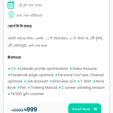
১0 ঘন্টা সময় লাগবে
কোর্স শেষে সার্টিফিকেট
কোর্সে কি কি থাকছে
৫টি কুইজ,
প্রতিটি ক্লাসের ভিডিও রেকর্ডিং ,
৫ টি টিউটোরিয়াল,
২০ টি শর্টকাট কি,
৩টি এসাইনমেন্ট,
কোর্স শেষে এক্সাম
Bonus
★
CV
★
LinkedIn profile optimization
★
Video Resume
★
Facebook page optimize
★
Personal YouTube Channel
optimize
★
Job Account
★
Interview Q/A
★
T-Shirt
★
Note
Book
★
Pen
★
Training Manual
★
2 career advising session
★
Tk.500 gift voucher
৳999
Enroll Now
৳10000