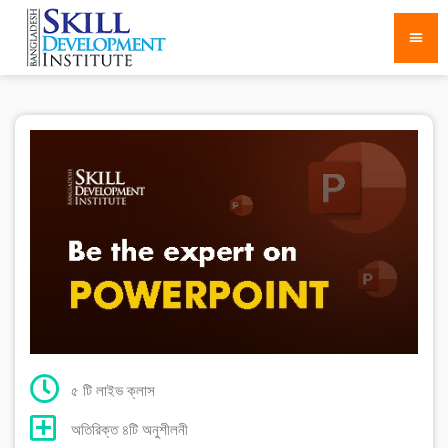
৫ টি লাইভ ক্লাস
অতিরিক্ত ৪টি অনুশীলনী